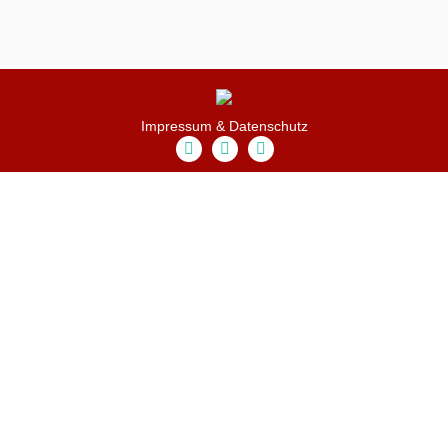
Impressum & Datenschutz
Claudia
Claudia
Claudia
Süsens
Süsens
Süsens
auf
auf
auf
Facebook
Instagram
LinkedIn