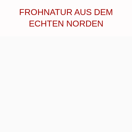
FROHNATUR AUS DEM
ECHTEN NORDEN
Hallo Claudia 🤗ich möchte mich hiermit
sehr herzlich für den gestrigen Termin bei
dir bedanken🙏🏻es war sehr schön und
sehr beeindruckend für mich wie du
arbeitest 🤗🙏🏻ich wünsche dir einen
schönen Nikolaustag und ich glaube wir
werden wieder voneinander hören.
Frohnatur aus dem echten Norden