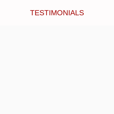
TESTIMONIALS
ICH NEHME NEUE ANSÄTZE
UND BLICKWINKEL FÜR MICH
MIT.
Mir hat in dem Karriere-Navigator-Coaching
besonders die
zugewandte, wertungsfreie
und achtsame Begegnung
in
geschütztem Rahmen
gefallen. Es gab die
Akzeptanz und Erlaubnis, dass
alles da
sein darf
, jedoch eine liebevolle