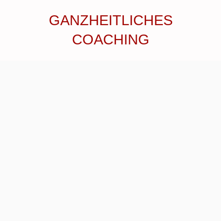
GANZHEITLICHES
COACHING
ES SCHEINT SO, ALS WÜRDE
SICH DAS BLATT FÜR MICH
LANGSAM WENDEN.
Liebe Claudia,
vielen Dank für deine Unterstützung, es tut
mir sehr gut aus deinem schier
unerschöpflichen Vorrat zu schöpfen. Es
scheint so, als würde sich das Blatt für mich
langsam wenden. Freu mich auf den