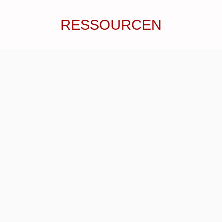
RESSOURCEN
WARUM ES UNS NICHT GELINGT,
SCHWERE GEFÜHLE,
ÜBERZEUGUNGEN UND