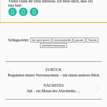
Vielen Dank für Dein Interesse, ich freue mich, dass Du
hier bist!
Claudia
Claudia
Claudia
Süsens
Süsens
Süsens
auf
auf
auf
Facebook
Instagram
LinkedIn
Schlagwörter:
der gute grund
neurosystemik
pausen
Trauma
überlebensstrategie
Kommentarnavigation
ZURÜCK
Vorheriger
Regulation deines Nervensystems – mit einem anderen Blick
Beitrag:
NÄCHSTES
Nächster
Juli – ein Monat des Abschiedes….
Beitrag: