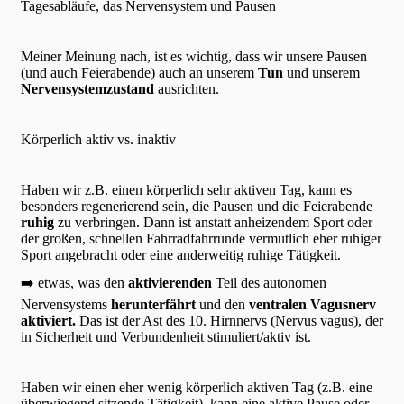
Tagesabläufe, das Nervensystem und Pausen
Meiner Meinung nach, ist es wichtig, dass wir unsere Pausen
(und auch Feierabende) auch an unserem
Tun
und unserem
Nervensystemzustand
ausrichten.
Körperlich aktiv vs. inaktiv
Haben wir z.B. einen körperlich sehr aktiven Tag, kann es
besonders regenerierend sein, die Pausen und die Feierabende
ruhig
zu verbringen. Dann ist anstatt anheizendem Sport oder
der großen, schnellen Fahrradfahrrunde vermutlich eher ruhiger
Sport angebracht oder eine anderweitig ruhige Tätigkeit.
➡️ etwas, was den
aktivierenden
Teil des autonomen
Nervensystems
herunterfährt
und den
ventralen Vagusnerv
aktiviert.
Das ist der Ast des 10. Hirnnervs (Nervus vagus), der
in Sicherheit und Verbundenheit stimuliert/aktiv ist.
Haben wir einen eher wenig körperlich aktiven Tag (z.B. eine
überwiegend sitzende Tätigkeit), kann eine aktive Pause oder