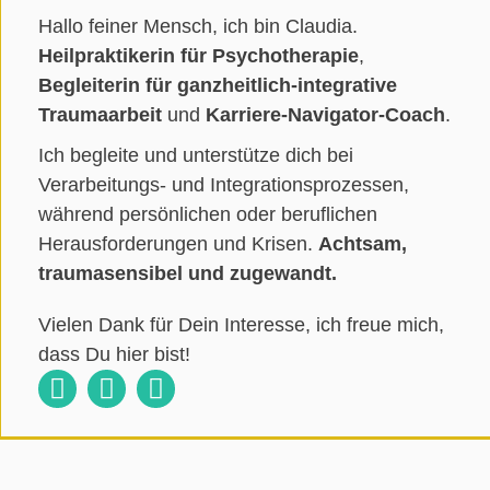
Hallo feiner Mensch, ich bin Claudia.
Heilpraktikerin für Psychotherapie
,
Begleiterin für ganzheitlich-integrative
Traumaarbeit
und
Karriere-Navigator-Coach
.
Ich begleite und unterstütze dich bei
Verarbeitungs- und Integrationsprozessen,
während persönlichen oder beruflichen
Herausforderungen und Krisen.
Achtsam,
traumasensibel und zugewandt.
Vielen Dank für Dein Interesse, ich freue mich,
dass Du hier bist!
Claudia
Claudia
Claudia
Süsens
Süsens
Süsens
auf
auf
auf
Facebook
Instagram
LinkedIn